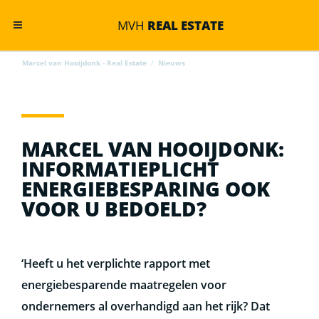
MVH
REAL ESTATE
Marcel van Hooijdonk - Real Estate
/
Nieuws
MARCEL VAN HOOIJDONK:
INFORMATIEPLICHT
ENERGIEBESPARING OOK
VOOR U BEDOELD?
‘Heeft u het verplichte rapport met
energiebesparende maatregelen voor
ondernemers al overhandigd aan het rijk? Dat