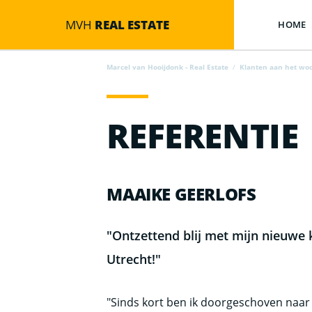
MVH
REAL ESTATE
HOME
Marcel van Hooijdonk - Real Estate
/
Klanten aan het wo
REFERENTIE
MAAIKE GEERLOFS
"Ontzettend blij met mijn nieuwe 
Utrecht!"
"Sinds kort ben ik doorgeschoven naar